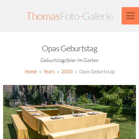
Thomas
Foto
-
Galerie
Opas Geburtstag
Geburtstagsfeier im Garten
Years
2020
Opas Geburtstag